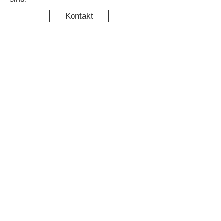
Kontakt
Kinderschutz
Newsletter abonnieren & nichts
mehr verpassen
Newsletter Anmeldung
Datenschutz
Impressum