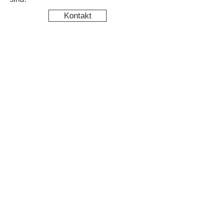
Kontakt
Kinderschutz
Newsletter abonnieren & nichts
mehr verpassen
Newsletter Anmeldung
Datenschutz
Impressum