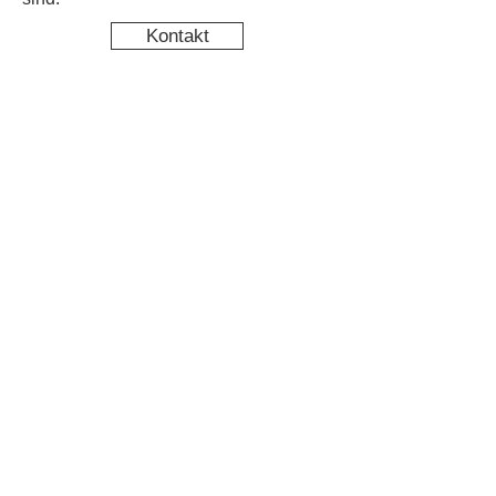
Kontakt
Kinderschutz
Newsletter abonnieren & nichts
mehr verpassen
Newsletter Anmeldung
Datenschutz
Impressum