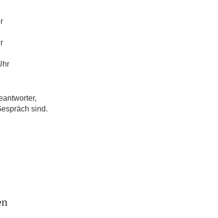
r
r
Uhr
eantworter,
Gespräch sind.
en