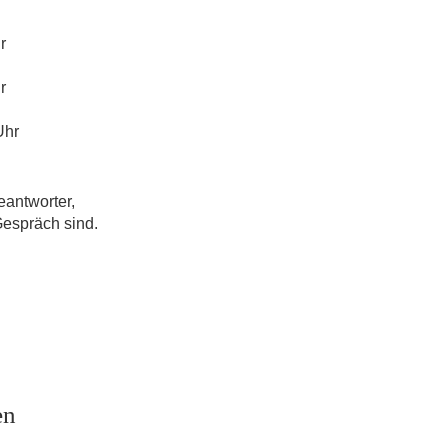
r
r
Uhr
eantworter,
Gespräch sind.
en