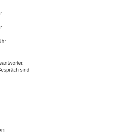
r
r
Uhr
eantworter,
Gespräch sind.
en