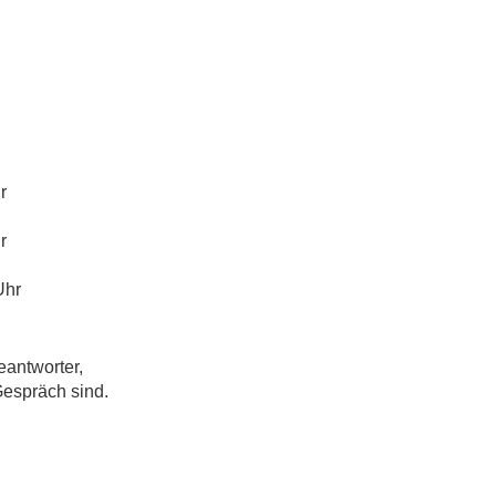
r
r
Uhr
eantworter,
Gespräch sind.