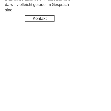
da wir vielleicht gerade im Gespräch
sind.
Kontakt
Kinderschutz
Newsletter abonnieren & nichts
mehr verpassen
Newsletter Anmeldung
Datenschutz
Impressum