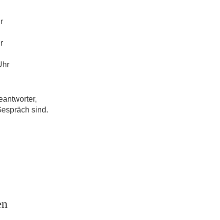
r
r
Uhr
eantworter,
Gespräch sind.
en