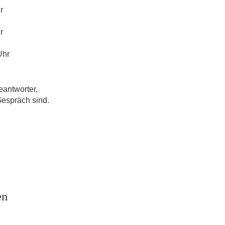
r
r
Uhr
eantworter,
Gespräch sind.
en